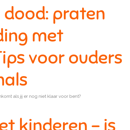
l dood: praten
ding met
Tips voor ouders
nals
omt als jij er nog niet klaar voor bent?
t kinderen - is