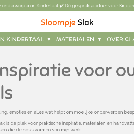
ke onderwerpen in Kindertaal ✔️ Dé gesprekspartner voor Kindpr
Sloompje
Slak
IN KINDERTAAL
MATERIALEN
OVER CL
inspiratie voor o
ls
eiding, emoties en alles wat helpt om moeilijke onderwerpen be
ak is de plek voor praktische inspiratie, materialen en handvat
ssen die de basis vormen van mijn werk.