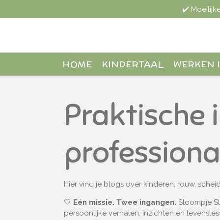
✔️ Moeilij
Ga
direct
naar
de
hoofdinhoud
HOME
KINDERTAAL
WERKEN 
Praktische 
professiona
Hier vind je blogs over kinderen, rouw, sch
🤍
Eén missie. Twee ingangen.
Sloompje Sl
persoonlijke verhalen, inzichten en levensle