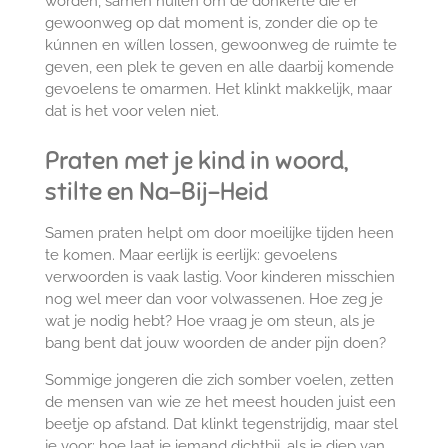
worden, samen huilen om de donkerte die er
gewoonweg op dat moment is, zonder die op te
kúnnen en wíllen lossen, gewoonweg de ruimte te
geven, een plek te geven en alle daarbij komende
gevoelens te omarmen. Het klinkt makkelijk, maar
dat is het voor velen niet.
Praten met je kind in woord,
stilte en Na-Bij-Heid
Samen praten helpt om door moeilijke tijden heen
te komen. Maar eerlijk is eerlijk: gevoelens
verwoorden is vaak lastig. Voor kinderen misschien
nog wel meer dan voor volwassenen. Hoe zeg je
wat je nodig hebt? Hoe vraag je om steun, als je
bang bent dat jouw woorden de ander pijn doen?
Sommige jongeren die zich somber voelen, zetten
de mensen van wie ze het meest houden juist een
beetje op afstand. Dat klinkt tegenstrijdig, maar stel
je voor: hoe laat je iemand dichtbij, als je diep van