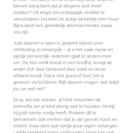
binnen bang bent dat je diegene ooit moet
loslaten? Uit angst om ondraaglijk verdriet te
veroorzaken, bouwen ze stukje bij beetje een muur.
Bijna alsof een geleidelijk afscheid minder zwaar
zou zijn.
Juist daarom is open in gesprek blijven over
zelfdoding zo belangrijk – al is het vaak zwaar en
pijnlijk persoonlijk. Iedereen gaat er anders mee
om. De één vindt troost in een knuffel, terwijl de
ander zich daar benauwd door voelt en liever
afstand houdt. Dat is niet goed of fout, het is
gewoon verschillend. Blijf daarom vragen:
wat helpt
jou, en wat niet?
En ja, dat kan botsen. Jij hebt misschien de
behoefte om je kind stevig vast te houden, terwijl
hij juist ruimte nodig heeft. Probeer dit te
benoemen: laat merken dat je zijn gevoel hoort en
erkent, maar deel ook eerlijk jouw eigen verlangen.
Liefde betekent soms vasthouden, maar kan ook