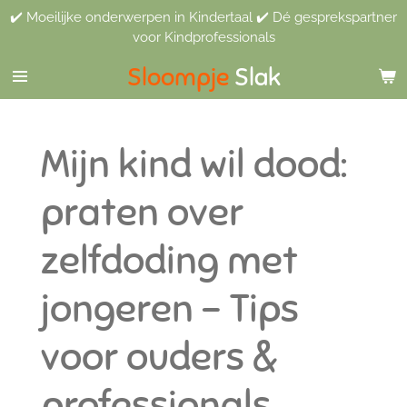
✔️ Moeilijke onderwerpen in Kindertaal ✔️ Dé gesprekspartner
Ga
voor Kindprofessionals
direct
naar
Sloompje
Slak
de
hoofdinhoud
Mijn kind wil dood:
praten over
zelfdoding met
jongeren - Tips
voor ouders &
professionals