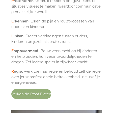
P
resenteren:
Gebruik beelden om gevoelens en
situaties visueel te maken, waardoor communicatie
gemakkelijker wordt.
E
rkennen:
Erken de pijn en rouwprocessen van
ouders en kinderen.
L
inken:
Creëer verbindingen tussen ouders,
kinderen en jezelf als professional.
E
mpowerment:
Bouw veerkracht op bij kinderen
en help ouders hun verantwoordelijkheden te
dragen. Zet iedere speler in zijn/haar kracht.
R
egie:
werk toe naar regie én behoud zelf de regie
over jouw professionele betrokkenheid, inclusief je
energieniveau.
Verken de Praat Platen