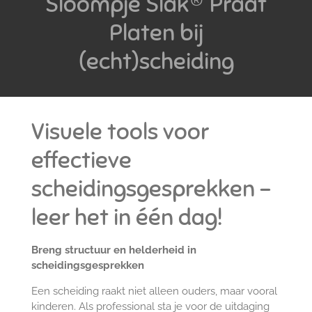
Sloompje Slak® Praat
Platen bij
(echt)scheiding
Visuele tools voor
effectieve
scheidingsgesprekken –
leer het in één dag!
Breng structuur en helderheid in
scheidingsgesprekken
Een scheiding raakt niet alleen ouders, maar vooral
kinderen. Als professional sta je voor de uitdaging