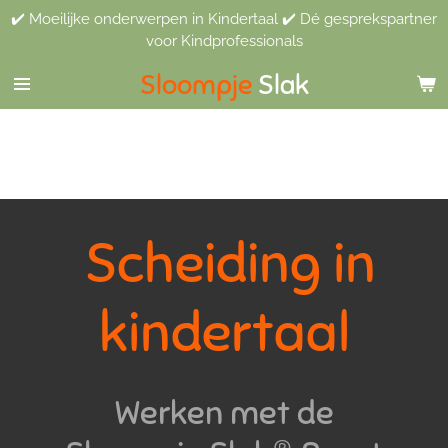
✔️ Moeilijke onderwerpen in Kindertaal ✔️ Dé gesprekspartner
Ga
voor Kindprofessionals
direct
naar
Sloompje
Slak
de
hoofdinhoud
Scheiding in
kindertaal
Werken met de