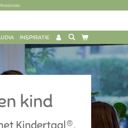
fessionals
AUDIA
INSPIRATIE
en kind
met Kindertaal®.