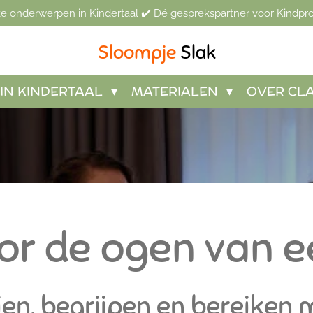
jke onderwerpen in Kindertaal ✔️ Dé gesprekspartner voor Kindpro
Sloompje
Slak
IN KINDERTAAL
MATERIALEN
OVER CL
oor de ogen van e
ien, begrijpen en bereiken 