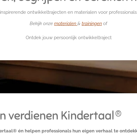
 inspirerende ontwikkeltrajecten en materialen voor professional
Bekijk onze
materialen
&
trainingen
of
Ontdek jouw persoonlijk ontwikkeltraject
n verdienen Kindertaal®
ertaal® én helpen professionals hun eigen verhaal te ontdekk