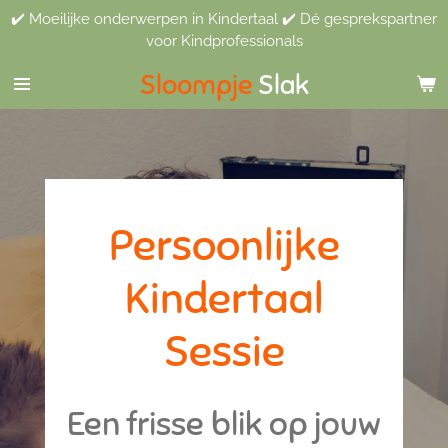
✔️ Moeilijke onderwerpen in Kindertaal ✔️ Dé gesprekspartner
Ga
voor Kindprofessionals
direct
naar
Sloompje
Slak
de
hoofdinhoud
Persoonlijke
Kindertaal
Sessie
Een frisse blik op jouw