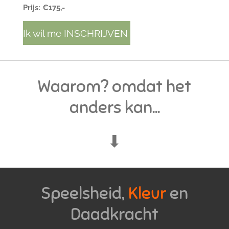
Prijs: €175,-
Ik wil me INSCHRIJVEN
Waarom? omdat het
anders kan...
⬇
Speelsheid,
Kleur
en
Daadkracht