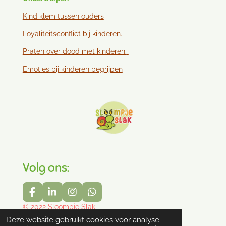
Kind klem tussen ouder
s
Loyaliteitsconflict bij kinderen.
Praten over dood met kinderen.
Emoties bij kinderen begrijpen
Volg ons:
F
L
I
W
a
i
n
h
© 2022 Sloompje Slak
c
n
s
a
Powered by
JouwWeb
Deze website gebruikt cookies voor analyse-
e
k
t
t