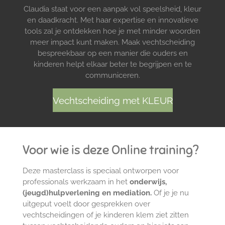
Claudia staat voor een aanpak vol speelsheid, kleur
en daadkracht. Met haar expertise en innovatieve
tools zal je ontdekken hoe je met minder woorden
meer impact kunt maken. Maak vechtscheiding
bespreekbaar op een manier die ouders en
kinderen helpt elkaar beter te begrijpen en te
communiceren.
Vechtscheiding met KLEUR
Voor wie is deze Online training?
Deze masterclass is speciaal ontworpen voor
professionals werkzaam in het
onderwijs,
(jeugd)hulpverlening en mediation.
Of je je nu
uitgeput voelt door gesprekken over
vechtscheidingen of je kinderen klem ziet zitten