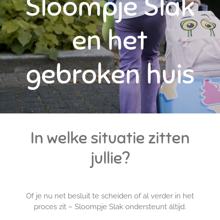
Sloompje Slak
en het
gebroken huis
In welke situatie zitten
jullie?
Of je nu net besluit te scheiden of al verder in het
proces zit – Sloompje Slak ondersteunt áltijd.