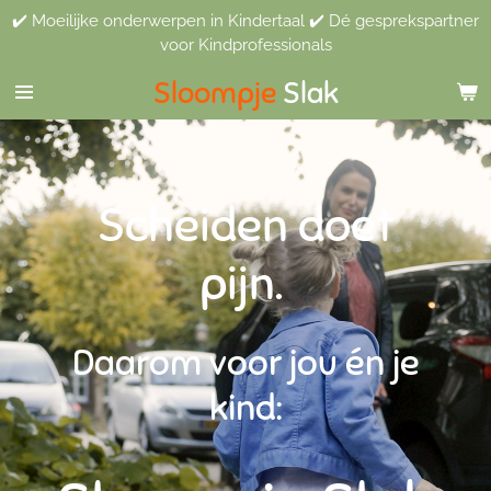
✔️ Moeilijke onderwerpen in Kindertaal ✔️ Dé gesprekspartner
Ga
voor Kindprofessionals
direct
naar
Sloompje
Slak
de
hoofdinhoud
Scheiden doet
pijn.
Daarom voor jou én je
kind: