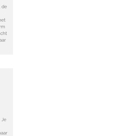
t de
het
arm
acht
haar
. Je
maar