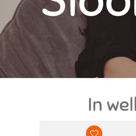
Sloo
In wel