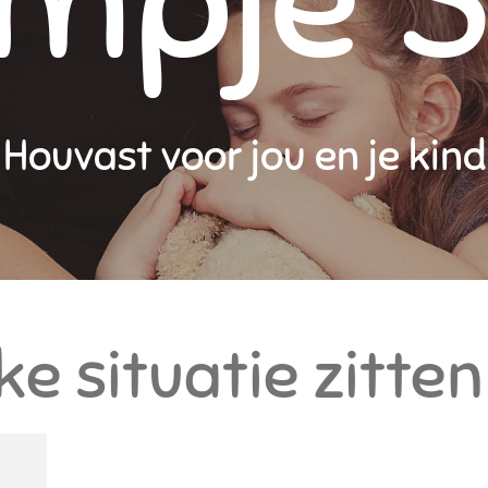
mpje 
Houvast voor jou en je kind
ke situatie zitten 