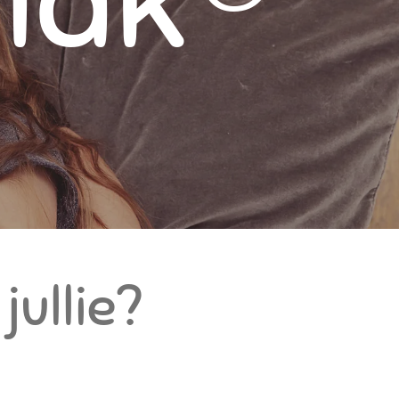
Slak®
jullie?