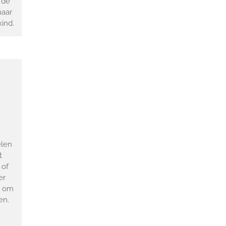
 de
naar
ind.
elen
t
 of
er
s om
en.