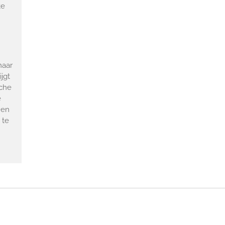
te
naar
jgt
sche
e
 en
 te