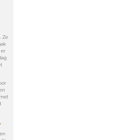
. Ze
aak
 er
 dag
el
oor
 en
 met
d
l
 en