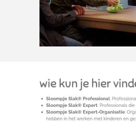
wie kun je hier vin
Sloompje Slak®
Professional
: Profession
Sloompje Slak®
Expert
: Professionals di
Sloompje Slak®
Expert-Organisatie
: Org
hebben in het werken met kinderen en ge