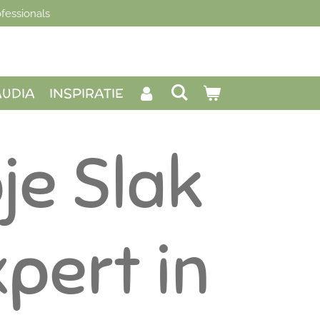
fessionals
AUDIA
INSPIRATIE
je Slak
xpert in