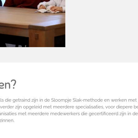
den?
als die getraind zijn in de Sloompje Slak-methode en werken met
e verder zijn opgeleid met meerdere specialisaties, voor diepere 
anisaties met meerdere medewerkers die gecertificeerd zijn in 
zinnen.