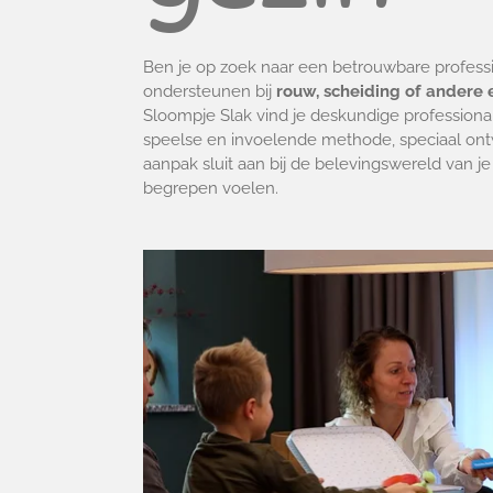
Ben je op zoek naar een betrouwbare professio
ondersteunen bij
rouw, scheiding of andere
Sloompje Slak vind je deskundige professiona
speelse en invoelende methode, speciaal ont
aanpak sluit aan bij de belevingswereld van je
begrepen voelen.