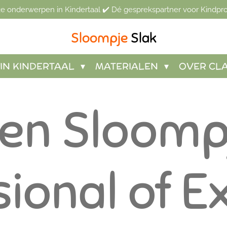
jke onderwerpen in Kindertaal ✔️ Dé gesprekspartner voor Kindpro
Sloompje
Slak
IN KINDERTAAL
MATERIALEN
OVER CL
en Sloomp
ional of E