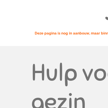
Deze pagina is nog in aanbouw, maar binn
Hulp vo
gezin