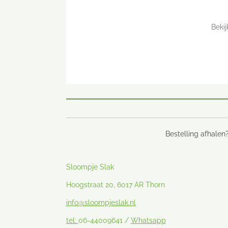
Beki
Bestelling afhalen?
Sloompje Slak
Hoogstraat 20, 6017 AR Thorn
info@sloompjeslak.nl
tel:
06-44009641 /
Whatsapp