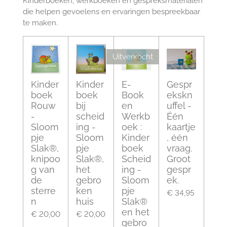
Kinderboeken, werkboeken en gespreksmaterialen
die helpen gevoelens en ervaringen bespreekbaar
te maken.
Uitverkocht
Kinder
Kinder
E-
Gespr
boek
boek
Book
ekskn
Rouw
bij
en
uffel -
-
scheid
Werkb
Één
Sloom
ing -
oek :
kaartje
pje
Sloom
Kinder
, één
Slak®,
pje
boek
vraag.
knipoo
Slak®,
Scheid
Groot
g van
het
ing -
gespr
de
gebro
Sloom
ek.
sterre
ken
pje
€ 34,95
n
huis
Slak®
en het
€ 20,00
€ 20,00
gebro