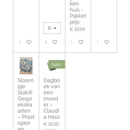
ken
huis -
Pakket
prijs
€ 19,99
In winkelwagen
In winkelwagen
Houd mij op de hoogte
In winkelwagen
Sale!
Sloom
Dagbo
pje
ek van
Slak®
een
Gespr
moed
ekska
er -
arten
Claudi
– Praat
a Hass
open
€ 15,00
en