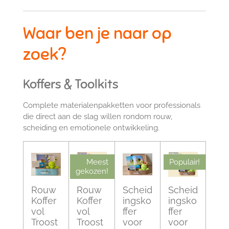
Waar ben je naar op
zoek?
Koffers & Toolkits
Complete materialenpakketten voor professionals
die direct aan de slag willen rondom rouw,
scheiding en emotionele ontwikkeling.
Meest
Populair!
gekozen!
Rouw
Rouw
Scheid
Scheid
Koffer
Koffer
ingsko
ingsko
vol
vol
ffer
ffer
Troost
Troost
voor
voor