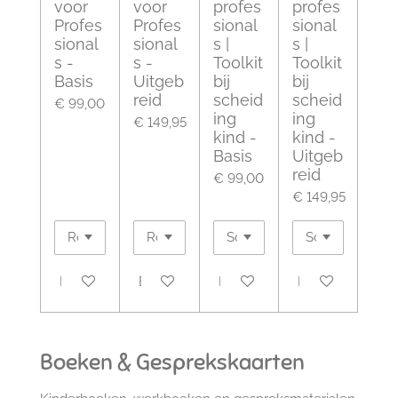
voor
voor
profes
profes
Profes
Profes
sional
sional
sional
sional
s |
s |
s -
s -
Toolkit
Toolkit
Basis
Uitgeb
bij
bij
reid
scheid
scheid
€ 99,00
ing
ing
€ 149,95
kind -
kind -
Basis
Uitgeb
reid
€ 99,00
€ 149,95
Bekijk details
Bekijk details
Bekijk details
Bekijk details
Boeken & Gesprekskaarten