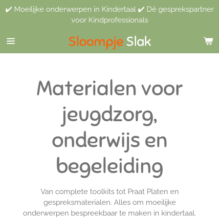
✔️ Moeilijke onderwerpen in Kindertaal ✔️ Dé gesprekspartner
Ga
voor Kindprofessionals
direct
naar
Sloompje
Slak
de
hoofdinhoud
Materialen voor
jeugdzorg,
onderwijs en
begeleiding
Van complete toolkits tot Praat Platen en
gespreksmaterialen. Alles om moeilijke
onderwerpen bespreekbaar te maken in kindertaal.