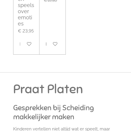
€ 19,50
speels
over
emoti
es
€ 23,95
In winkelwagen
In winkelwagen
Praat Platen
Gesprekken bij Scheiding
makkelijker maken
Kinderen vertellen niet altijd wat er speelt, maar