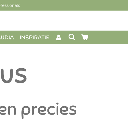
fessionals
AUDIA
INSPIRATIE
us
en precies