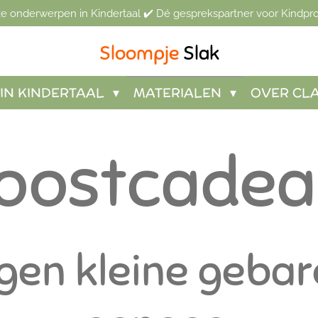
jke onderwerpen in Kindertaal ✔️ Dé gesprekspartner voor Kindpro
Sloompje
Slak
IN KINDERTAAL
MATERIALEN
OVER CL
roostcadea
en kleine gebar