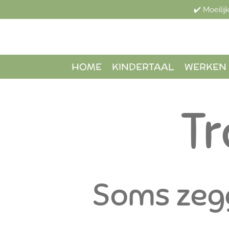
✔️ Moeili
Ga
direct
naar
de
hoofdinhoud
HOME
KINDERTAAL
WERKEN 
T
Soms zegg