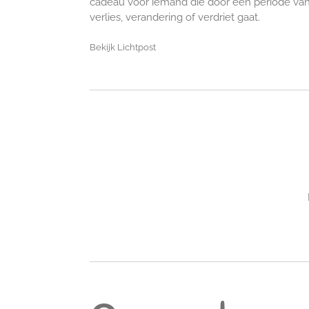
cadeau voor iemand die door een periode va
verlies, verandering of verdriet gaat.
Bekijk Lichtpost