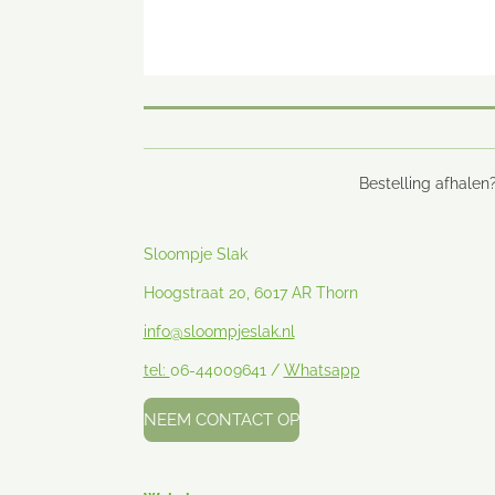
Bestelling afhalen?
Sloompje Slak
Hoogstraat 20, 6017 AR Thorn
info@sloompjeslak.nl
tel:
06-44009641 /
Whatsapp
NEEM CONTACT OP