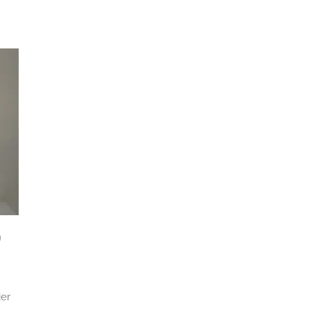
u
der