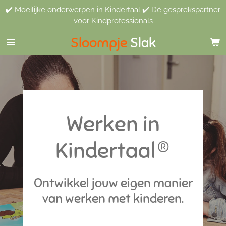
✔️ Moeilijke onderwerpen in Kindertaal ✔️ Dé gesprekspartner
Ga
voor Kindprofessionals
direct
naar
Sloompje
Slak
de
hoofdinhoud
Werken in
Kindertaal®
Ontwikkel jouw eigen manier
van werken met kinderen.