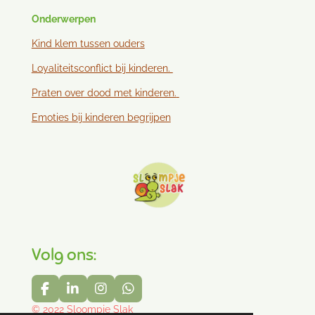
Onderwerpen
Kind klem tussen ouder
s
Loyaliteitsconflict bij kinderen.
Praten over dood met kinderen.
Emoties bij kinderen begrijpen
Volg ons:
F
L
I
W
a
i
n
h
© 2022 Sloompje Slak