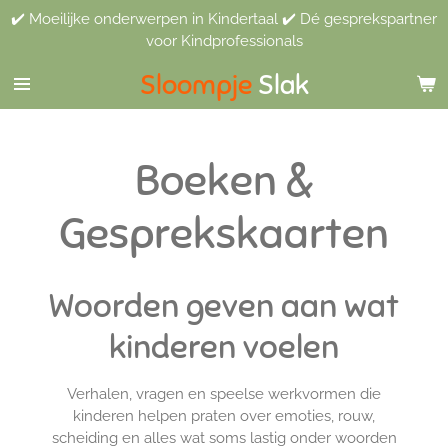
✔️ Moeilijke onderwerpen in Kindertaal ✔️ Dé gesprekspartner
Ga
voor Kindprofessionals
direct
naar
Sloompje
Slak
de
hoofdinhoud
Boeken &
Gesprekskaarten
Woorden geven aan wat
kinderen voelen
Verhalen, vragen en speelse werkvormen die
kinderen helpen praten over emoties, rouw,
scheiding en alles wat soms lastig onder woorden