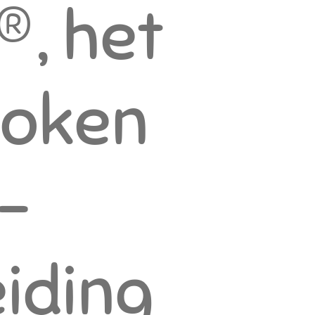
®, het
roken
 -
iding