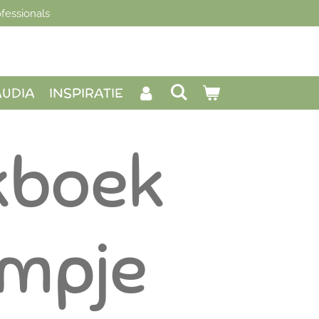
fessionals
AUDIA
INSPIRATIE
kboek
ompje