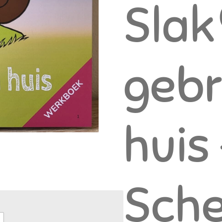
Slak
geb
huis
Sche