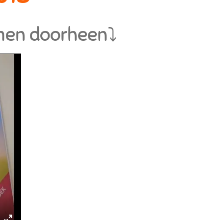
men doorheen⤵