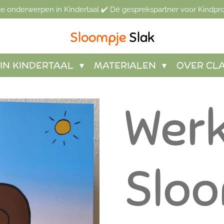
jke onderwerpen in Kindertaal ✔️ Dé gesprekspartner voor Kindpro
Sloompje
Slak
IN KINDERTAAL
MATERIALEN
OVER CL
Wer
Slo