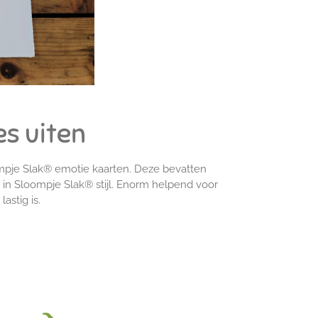
es uiten
oompje Slak® emotie kaarten. Deze bevatten
 in Sloompje Slak® stijl. Enorm helpend voor
astig is.