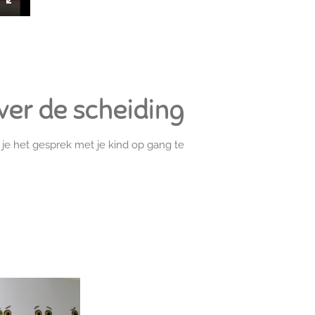
E
n
t
e
r
er de scheiding
f
u
l
je het gesprek met je kind op gang te
l
s
c
r
e
e
n