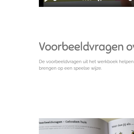
P
M
l
u
a
t
y
e
Voorbeeldvragen ov
De voorbeeldvragen uit het werkboek helpen 
brengen op een speelse wijze.