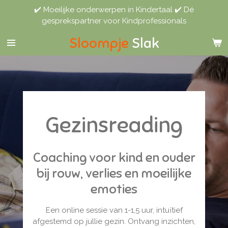
✔️ Moeilijke onderwerpen in Kindertaal ✔️ Dé
Ga
gesprekspartner voor Kindprofessionals
direct
naar
Sloompje
Slak
de
hoofdinhoud
Gezinsreading
Coaching voor kind en ouder
bij rouw, verlies en moeilijke
emoties
Een online sessie van 1-1,5 uur, intuïtief
afgestemd op jullie gezin. Ontvang inzichten,