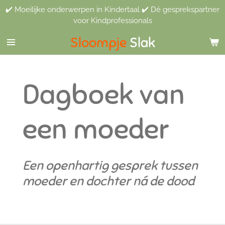
✔️ Moeilijke onderwerpen in Kindertaal ✔️ Dé gesprekspartner
Ga
voor Kindprofessionals
direct
naar
Sloompje
Slak
de
hoofdinhoud
Dagboek van
een moeder
Een openhartig gesprek tussen
moeder en dochter ná de dood