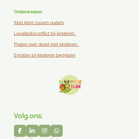
Onderwerpen
Kind klem tussen ouder
s
Loyaliteitsconflict bij kinderen.
Praten over dood met kinderen.
Emoties bij kinderen begrijpen
Volg ons:
F
L
I
W
a
i
n
h