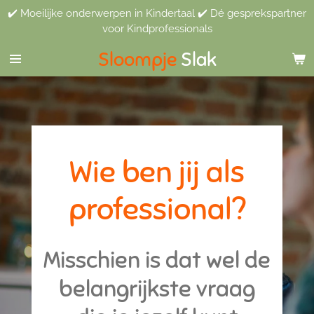
✔️ Moeilijke onderwerpen in Kindertaal ✔️ Dé gesprekspartner
Ga
voor Kindprofessionals
direct
naar
Sloompje
Slak
de
hoofdinhoud
Wie ben jij als
professional?
Misschien is dat wel de
belangrijkste vraag