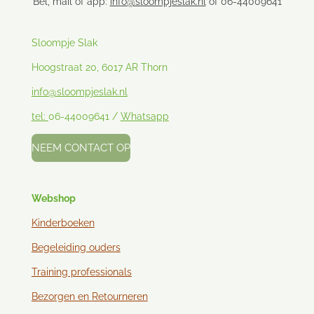
Bel, mail of app:
info@sloompjeslak.nl
of 06-44009641
Sloompje Slak
Hoogstraat 20, 6017 AR Thorn
info@sloompjeslak.nl
tel:
06-44009641 /
Whatsapp
NEEM CONTACT OP
Webshop
Kinderboeken
Begeleiding ouders
Training professionals
Bezorgen en
Retourneren