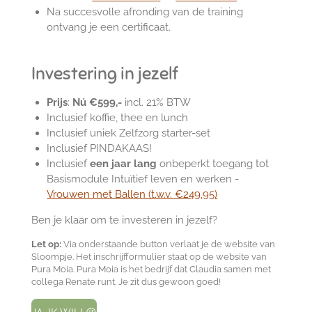
Na succesvolle afronding van de training
ontvang je een certificaat.
Investering in jezelf
Prijs
:
Nú
€599,-
incl. 21% BTW
Inclusief koffie, thee en lunch
Inclusief uniek Zelfzorg starter-set
Inclusief PINDAKAAS!
Inclusief
een jaar lang
onbeperkt toegang tot
Basismodule Intuïtief leven en werken -
Vrouwen met Ballen (t.w.v. €249,95)
Ben je klaar om te investeren in jezelf?
Let op:
Via onderstaande button verlaat je de website van
Sloompje. Het inschrijfformulier staat op de website van
Pura Moia. Pura Moia is het bedrijf dat Claudia samen met
collega Renate runt. Je zit dus gewoon goed!