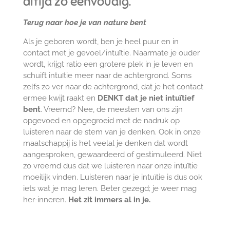
altijd zo eenvoudig.
Terug naar hoe je van nature bent
Als je geboren wordt, ben je heel puur en in
contact met je gevoel/intuïtie. Naarmate je ouder
wordt, krijgt ratio een grotere plek in je leven en
schuift intuïtie meer naar de achtergrond. Soms
zelfs zo ver naar de achtergrond, dat je het contact
ermee kwijt raakt en
DENKT dat je niet intuïtief
bent
. Vreemd? Nee, de meesten van ons zijn
opgevoed en opgegroeid met de nadruk op
luisteren naar de stem van je denken. Ook in onze
maatschappij is het veelal je denken dat wordt
aangesproken, gewaardeerd of gestimuleerd. Niet
zo vreemd dus dat we luisteren naar onze intuïtie
moeilijk vinden. Luisteren naar je intuïtie is dus ook
iets wat je mag leren. Beter gezegd; je weer mag
her-inneren.
Het zit immers al in je.