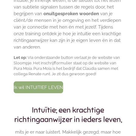
Intuïtie, je innerlijk weten, is de sleutel tot het lezen
van subtiele signalen tussen de regels door, het
begrijpen van
onuitgesproken woorden
van je
cliënt/de mensen in je omgeving en het verdiepen
van je connectie met hen én met jezelf. Tijdens
onze training ontdek je hoe je intuïtie een krachtige
richtingaanwijzer kan zijn in je eigen leven én in dat
van anderen.
Let op:
Via onderstaande button verlaat je de website van
Sloompje. Het inschrijfformulier staat op de website van
Pura Moia. Pura Moia is het bedrijf dat Claudia samen met
collega Renate runt. Je zit dus gewoon goed!
Ik wil INTUITIEF LEVEN
Intuïtie; een krachtige
richtingaanwijzer in ieders leven,
mits je er naar luistert. Makkelijk gezegd; maar hoe