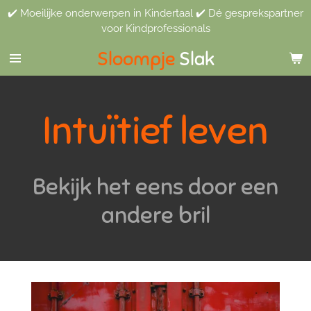
✔️ Moeilijke onderwerpen in Kindertaal ✔️ Dé gesprekspartner
Ga
voor Kindprofessionals
direct
naar
Sloompje
Slak
de
hoofdinhoud
Intuïtief leven
Bekijk het eens door een
andere bril