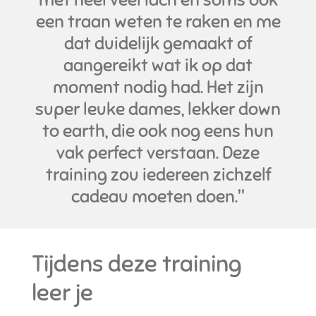
f
een traan weten te raken en me
u
dat duidelijk gemaakt of
l
aangereikt wat ik op dat
l
moment nodig had. Het zijn
s
c
super leuke dames, lekker down
r
to earth, die ook nog eens hun
e
vak perfect verstaan. Deze
e
training zou iedereen zichzelf
n
cadeau moeten doen.
"
Tijdens deze training
leer je