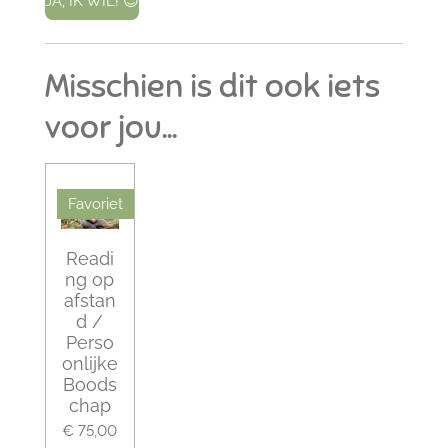
JA, IK WIL! 😉
Misschien is dit ook iets
voor jou...
Favoriet
Readi
ng op
afstan
d /
Perso
onlijke
Boods
chap
€ 75,00