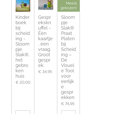
Meest
gekozen!
Kinder
Gespr
Sloom
boek
ekskn
pje
bij
uffel -
Slak®
scheid
Één
Praat
ing -
kaartje
Platen
Sloom
, één
bij
pje
vraag.
Scheid
Slak®,
Groot
ing –
het
gespr
De
gebro
ek.
Visuel
ken
e Tool
€ 34,95
huis
voor
eerlijk
€ 20,00
e
gespr
ekken
€ 74,95