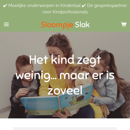
✔️ Moeilijke onderwerpen in Kindertaal ✔️ Dé gesprekspartner
Ga
voor Kindprofessionals
direct
naar
Sloompje
Slak
de
hoofdinhoud
Het kind zegt
weinig... maar er is
zoveel