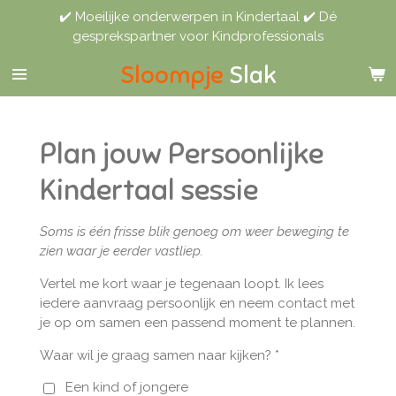
✔️ Moeilijke onderwerpen in Kindertaal ✔️ Dé
Ga
gesprekspartner voor Kindprofessionals
direct
naar
Sloompje
Slak
de
hoofdinhoud
Plan jouw Persoonlijke
Kindertaal sessie
Soms is één frisse blik genoeg om weer beweging te
zien waar je eerder vastliep.
Vertel me kort waar je tegenaan loopt. Ik lees
iedere aanvraag persoonlijk en neem contact met
je op om samen een passend moment te plannen.
Waar wil je graag samen naar kijken? *
Een kind of jongere