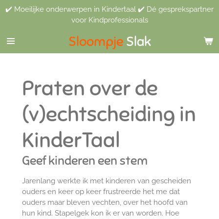
✔️ Moeilijke onderwerpen in Kindertaal ✔️ Dé gesprekspartner
Ga
voor Kindprofessionals
direct
naar
Sloompje
Slak
de
hoofdinhoud
Praten over de
(v)echtscheiding in
KinderTaal
Geef kinderen een stem
Jarenlang werkte ik met kinderen van gescheiden
ouders en keer op keer frustreerde het me dat
ouders maar bleven vechten, over het hoofd van
hun kind. Stapelgek kon ik er van worden. Hoe