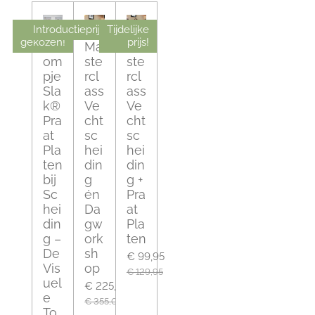
Introductieprijs!
Meest
Tijdelijke
gekozen!
prijs!
Slo
Ma
Ma
om
ste
ste
pje
rcl
rcl
Sla
ass
ass
k®
Ve
Ve
Pra
cht
cht
at
sc
sc
Pla
hei
hei
ten
din
din
bij
g
g +
Sc
én
Pra
hei
Da
at
din
gw
Pla
g –
ork
ten
De
sh
€ 99,95
Vis
op
€ 129,95
uel
€ 225,00
e
€ 355,00
To