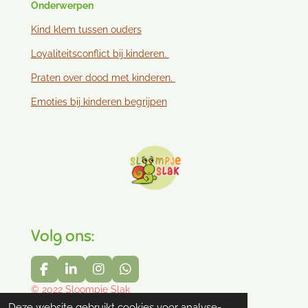
Onderwerpen
Kind klem tussen ouder
s
Loyaliteitsconflict bij kinderen.
Praten over dood met kinderen.
Emoties bij kinderen begrijpen
Volg ons:
F
L
I
W
a
i
n
h
© 2022 Sloompje Slak
c
n
s
a
Powered by
JouwWeb
Deze website gebruikt cookies voor analyse-