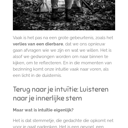
Vaak is het pas na een grote gebeurtenis, zoals het
verlies van een dierbare
, dat we ons opnieuw
gaan afvragen wie we zijn en wat we willen. Het is
alsof we gedwongen worden om naar binnen te
kijken, om te reflecteren. En in die momenten van
bezinning komt onze intuïtie vaak naar voren, als
een licht in de duisternis.
Terug naar je intuïtie: Luisteren
naar je innerlijke stem
Maar wat is intuïtie eigenlijk?
Het is dat stemmetje, die gedachte die opkomt net
voor je gaat nadenken. Het is een gevoel, een