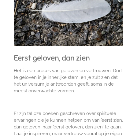
Eerst geloven, dan zien
Het is een proces van geloven en vertrouwen. Durf
te geloven in je innerlijke stem, en je zult zien dat
het universum je antwoorden geeft, soms in de
meest onverwachte vormen.
Er zijn talloze boeken geschreven over spirituele
ervaringen die je kunnen helpen om van 'eerst zien,
dan geloven' naar 'eerst geloven, dan zien' te gaan.
Laat je inspireren, maar vertrouw vooral op je eigen