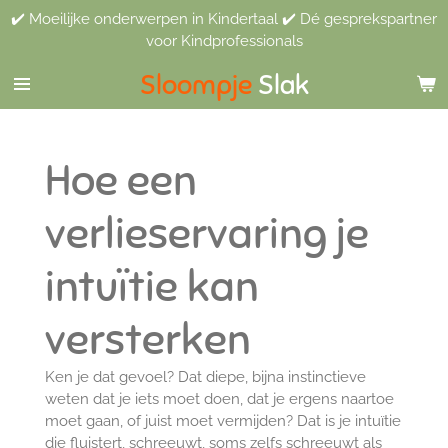
✔️ Moeilijke onderwerpen in Kindertaal ✔️ Dé gesprekspartner
Ga
voor Kindprofessionals
direct
naar
Sloompje
Slak
de
hoofdinhoud
Hoe een
verlieservaring je
intuïtie kan
versterken
Ken je dat gevoel? Dat diepe, bijna instinctieve
weten dat je iets moet doen, dat je ergens naartoe
moet gaan, of juist moet vermijden? Dat is je intuïtie
die fluistert, schreeuwt, soms zelfs schreeuwt als