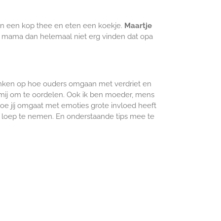
en een kop thee en eten een koekje.
Maartje
u mama dan helemaal niet erg vinden dat opa
bedenken op hoe ouders omgaan met verdriet en
n mij om te oordelen. Ook ik ben moeder, mens
 hoe jíj omgaat met emoties grote invloed heeft
de loep te nemen. En onderstaande tips mee te