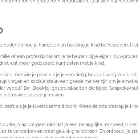
 belemmeren en problemen veroorzaken. Laat zien dat het oké i
p
 als ouder en hoe je handelen en houding je kind beïnvloeden. Hier
milie of een professional om je te helpen bij je eigen rouwproces
erdriet wat meer gedoseerd kunt delen met je kind.
je kind met wie je praat als je je verdrietig, boos of bang voelt. Di
ulp vragen en sociale steun een goede manier zijn om je emoties
 vertelt? De SlooMoji gesprekskaarten die bij de Gespreksknuffe
 het makkelijk voor je maken.
t, zelfs als je je kwetsbaarheid toont. Wees de rots waarop je ki
ls ouder, maar vergeet niet dat je een belangrijke rol speelt in het
ies te verwerken en weer gelukkig te worden. En onthoud, je staat