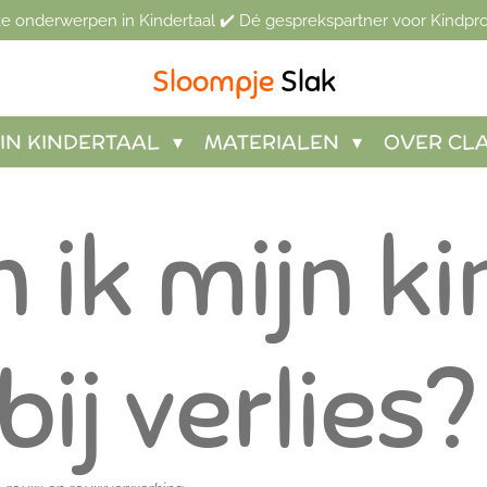
jke onderwerpen in Kindertaal ✔️ Dé gesprekspartner voor Kindpro
Sloompje
Slak
IN KINDERTAAL
MATERIALEN
OVER CL
 ik mijn ki
ij verlies?