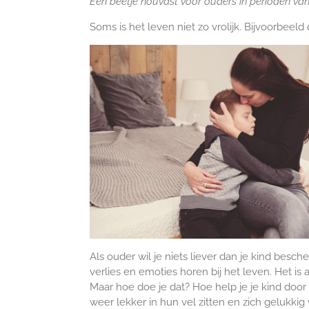
Een beetje houvast voor ouders in perioden va
Soms is het leven niet zo vrolijk. Bijvoorbeel
Als ouder wil je niets liever dan je kind besch
verlies en emoties horen bij het leven. Het is
Maar hoe doe je dat? Hoe help je je kind door
weer lekker in hun vel zitten en zich gelukkig