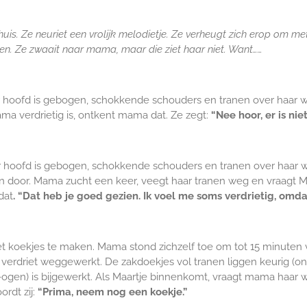
is. Ze neuriet een vrolijk melodietje. Ze verheugt zich erop om met
nen. Ze zwaait naar mama, maar die ziet haar niet. Want……
ar hoofd is gebogen, schokkende schouders en tranen over haar
ama verdrietig is, ontkent mama dat. Ze zegt:
“Nee hoor, er is niet
r hoofd is gebogen, schokkende schouders en tranen over haar 
door. Mama zucht een keer, veegt haar tranen weg en vraagt Ma
dat
. “Dat heb je goed gezien. Ik voel me soms verdrietig, omdat 
 koekjes te maken. Mama stond zichzelf toe om tot 15 minuten vo
 verdriet weggewerkt. De zakdoekjes vol tranen liggen keurig (on
gen) is bijgewerkt. Als Maartje binnenkomt, vraagt mama haar w
rdt zij:
“Prima, neem nog een koekje.”