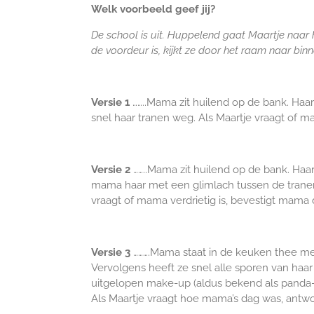
Welk voorbeeld geef jij?
De school is uit. Huppelend gaat Maartje naar hu
de voordeur is, kijkt ze door het raam naar bin
Versie 1
……..Mama zit huilend op de bank. Ha
snel haar tranen weg. Als Maartje vraagt of m
Versie 2
……..Mama zit huilend op de bank. Haa
mama haar met een glimlach tussen de tranen 
vraagt of mama verdrietig is, bevestigt mama 
Versie 3
……….Mama staat in de keuken thee met
Vervolgens heeft ze snel alle sporen van haar
uitgelopen make-up (aldus bekend als panda-o
Als Maartje vraagt hoe mama’s dag was, antwoo