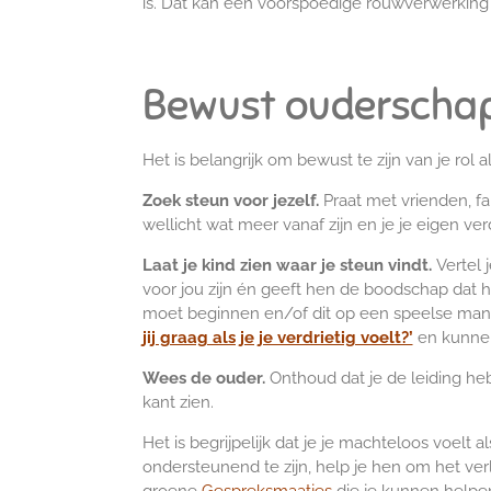
is. Dat kan een voorspoedige rouwverwerking
Bewust ouderscha
Het is belangrijk om bewust te zijn van je rol
Zoek steun voor jezelf.
Praat met vrienden, fa
wellicht wat meer vanaf zijn en je je eigen v
Laat je kind zien waar je steun vindt.
Vertel 
voor jou zijn én geeft hen de boodschap dat h
moet beginnen en/of dit op een speelse manier
jij graag als je je verdrietig voelt?’
en kunnen
Wees de ouder.
Onthoud dat je de leiding heb
kant zien.
Het is begrijpelijk dat je je machteloos voelt a
ondersteunend te zijn, help je hen om het verl