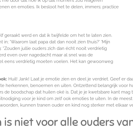
t me door dat hoe ik op dat moment zou reageren
enen en emoties. Ik besloot het te delen, immers; practice
f geraakt werd en dat ik twijfelde om het te laten zien.
 in; 'Waarom laat papa dat dan nooit zien thuis?' 'Mijn
: “Zouden jullie ouders zich dan écht nooit verdrietig
erd even over nagedacht maar al snel was de
 wel eens verdrietig moeten voelen. Het kan gewoonweg
ook:
Huil! Jank! Laat je emotie zien en deel je verdriet. Geef er 
 te herkennen, benoemen en uiten. Ontzettend belangrijk voor h
rs de boodschap dat huilen oké is. Dat je je kwetsbare kant mag 
 uitnodiging voor je kind om zelf ook emoties te uiten. In de m
 woorden, kunnen tranen ouder en kind nog sterker met elkaar v
is niet voor alle ouders va