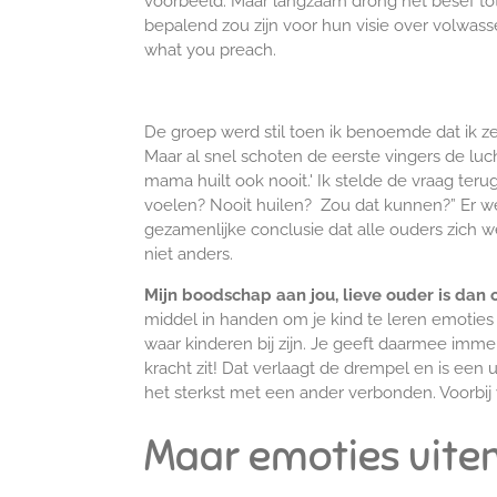
voorbeeld. Maar langzaam drong het besef to
bepalend zou zijn voor hun visie over volwass
what you preach.
De groep werd stil toen ik benoemde dat ik zel
Maar al snel schoten de eerste vingers de lucht
mama huilt ook nooit.' Ik stelde de vraag terug
voelen? Nooit huilen? Zou dat kunnen?” Er w
gezamenlijke conclusie dat alle ouders zich
niet anders.
Mijn boodschap aan jou, lieve ouder is dan 
middel in handen om je kind te leren emoties
waar kinderen bij zijn. Je geeft daarmee imme
kracht zit! Dat verlaagt de drempel en is een
het sterkst met een ander verbonden. Voorbij
Maar emoties uiten 