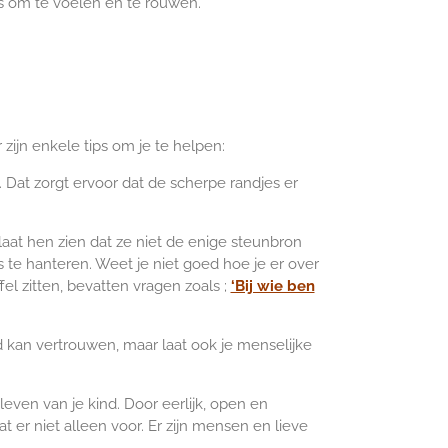
s om te voelen en te rouwen.
 zijn enkele tips om je te helpen:
. Dat zorgt ervoor dat de scherpe randjes er
t laat hen zien dat ze niet de enige steunbron
 te hanteren. Weet je niet goed hoe je er over
l zitten, bevatten vragen zoals ;
‘Bij wie ben
nd kan vertrouwen, maar laat ook je menselijke
 leven van je kind. Door eerlijk, open en
 er niet alleen voor. Er zijn mensen en lieve