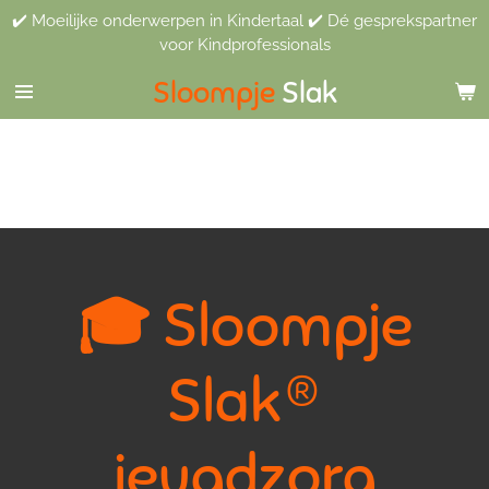
✔️ Moeilijke onderwerpen in Kindertaal ✔️ Dé gesprekspartner
Ga
voor Kindprofessionals
direct
naar
Sloompje
Slak
de
hoofdinhoud
🎓
Sloompje
Slak®
jeugdzorg