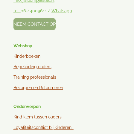
info@sloompjeslak.nl
tel:
06-44009641 /
Whatsapp
NEEM CONTACT OP
Webshop
Kinderboeken
Begeleiding ouders
Training professionals
Bezorgen en
Retourneren
Onderwerpen
Kind klem tussen ouder
s
Loyaliteitsconflict bij kinderen.