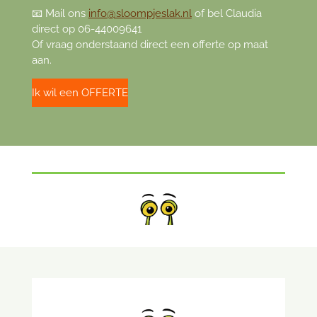
📧 Mail ons
info@sloompjeslak.nl
of bel Claudia
direct op 06-44009641
Of vraag onderstaand direct een offerte op maat
aan.
Ik wil een OFFERTE