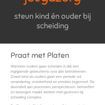
steun kind én ouder bij
scheiding
Praat met Platen
Wanneer ouders gaan scheiden is dat een
ingrijpende gebeurtenis voor alle betrokkenen.
Zowel kind als ouders gaan een periode vol
verandering, onzekerheid en emoties tegemoet. De
diversiteit aan processen, perspectieven, behoeften
en belangen maakt werken met gezinnen bij
scheiding complex.