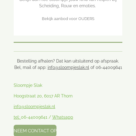
Scheiding, Rouw en emoties.
Bekijk aanbod voor OUDERS
Bestelling afhalen? Dat kan uitsluitend op afspraak.
Bel, mail of app:
info@sloompjeslak.nl
of 06-44009641
Sloompje Slak
Hoogstraat 20, 6017 AR Thorn
info@sloompjeslak.nl
tel:
06-44009641 /
Whatsapp
NEEM CONTACT OP