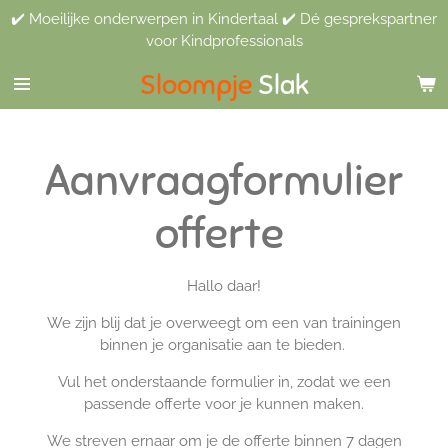
✔️ Moeilijke onderwerpen in Kindertaal ✔️ Dé gesprekspartner
Ga
voor Kindprofessionals
direct
naar
Sloompje
Slak
de
hoofdinhoud
Aanvraagformulier
offerte
Hallo daar!
We zijn blij dat je overweegt om een van trainingen
binnen je organisatie aan te bieden.
Vul het onderstaande formulier in, zodat we een
passende offerte voor je kunnen maken.
We streven ernaar om je de offerte binnen 7 dagen