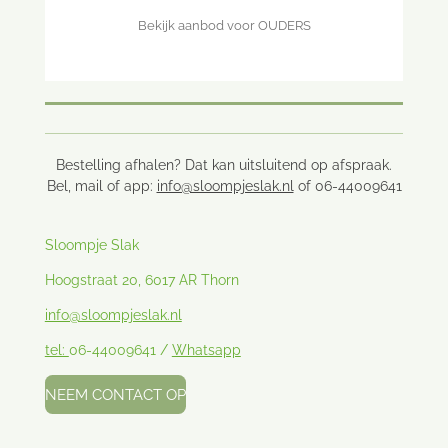
Bekijk aanbod voor OUDERS
Bestelling afhalen? Dat kan uitsluitend op afspraak.
Bel, mail of app:
info@sloompjeslak.nl
of 06-44009641
Sloompje Slak
Hoogstraat 20, 6017 AR Thorn
info@sloompjeslak.nl
tel:
06-44009641 /
Whatsapp
NEEM CONTACT OP