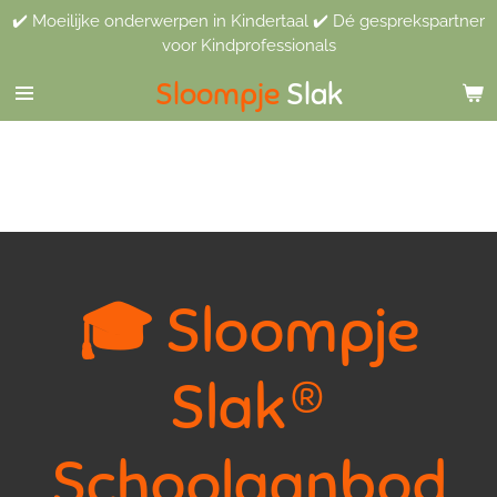
✔️ Moeilijke onderwerpen in Kindertaal ✔️ Dé gesprekspartner
Ga
voor Kindprofessionals
direct
naar
Sloompje
Slak
de
hoofdinhoud
🎓
Sloompje
Slak®
Schoolaanbod