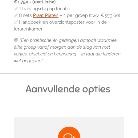
€1.750,- (excl. btw)
✅ 1 trainingsdag op locatie
✅ 8 sets
Praat Platen
– 1 per groep (t.w.v. €599,60)
✅ Handboek en overzichtsposter voor in de
lerarenkamer
💬
"Een praktische én gedragen aanpak waarmee
élke groep vanaf morgen aan de slag kan met
verlies, afscheid en herinnering – in taal die kinderen
wél begrijpen."
Aanvullende opties