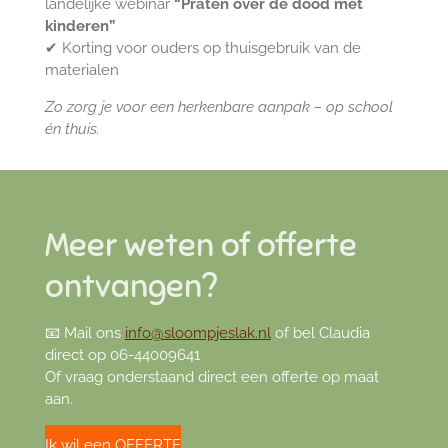
landelijke webinar
“Praten over de dood met
kinderen”
✔ Korting voor ouders op thuisgebruik van de
materialen
Zo zorg je voor een herkenbare aanpak – op school
én thuis.
Meer weten of offerte
ontvangen?
📧 Mail ons
info@sloompjeslak.nl
of bel Claudia
direct op 06-44009641
Of vraag onderstaand direct een offerte op maat
aan.
Ik wil een OFFERTE