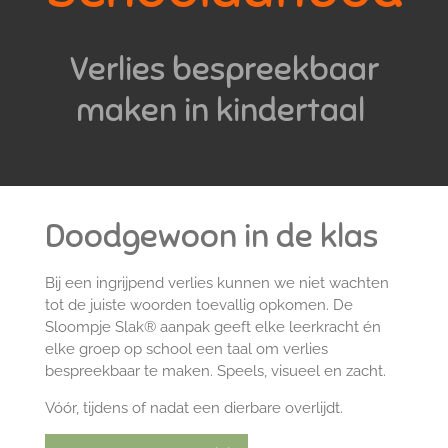
Verlies bespreekbaar
maken in kindertaal
Doodgewoon in de klas
Bij een ingrijpend verlies kunnen we niet wachten
tot de juiste woorden toevallig opkomen. De
Sloompje Slak® aanpak geeft elke leerkracht én
elke groep op school een taal om verlies
bespreekbaar te maken. Speels, visueel en zacht.
Vóór, tijdens of nadat een dierbare overlijdt.