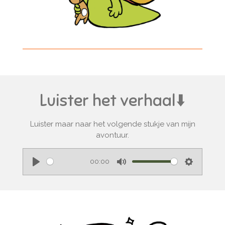
Luister het verhaal⬇️
Luister maar naar het volgende stukje van mijn
avontuur.
00:00
P
M
S
l
u
e
a
t
t
y
e
t
i