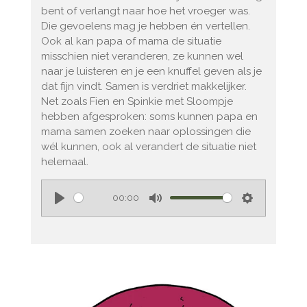
s
bent of verlangt naar hoe het vroeger was.
Die gevoelens mag je hebben én vertellen.
Ook al kan papa of mama de situatie
misschien niet veranderen, ze kunnen wel
naar je luisteren en je een knuffel geven als je
dat fijn vindt. Samen is verdriet makkelijker.
Net zoals Fien en Spinkie met Sloompje
hebben afgesproken: soms kunnen papa en
mama samen zoeken naar oplossingen die
wél kunnen, ook al verandert de situatie niet
helemaal.
00:00
P
M
S
l
u
e
a
t
t
y
e
t
i
n