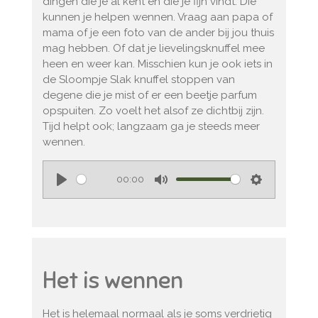
dingen die je al kent en die je fijn vindt. Die
kunnen je helpen wennen. Vraag aan papa of
mama of je een foto van de ander bij jou thuis
mag hebben. Of dat je lievelingsknuffel mee
heen en weer kan. Misschien kun je ook iets in
de Sloompje Slak knuffel stoppen van
degene die je mist of er een beetje parfum
opspuiten. Zo voelt het alsof ze dichtbij zijn.
Tijd helpt ook; langzaam ga je steeds meer
wennen.
00:00
P
M
S
l
u
e
a
t
t
y
e
t
i
Het is wennen
n
g
Het is helemaal normaal als je soms verdrietig