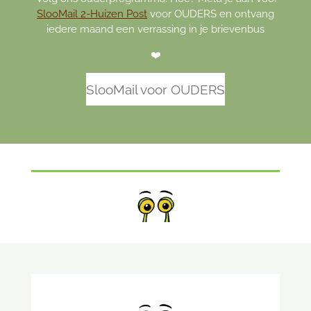
SlooMail 2-Huizen Post
voor OUDERS en ontvang
iedere maand een verrassing in je brievenbus
❤️
SlooMail voor OUDERS