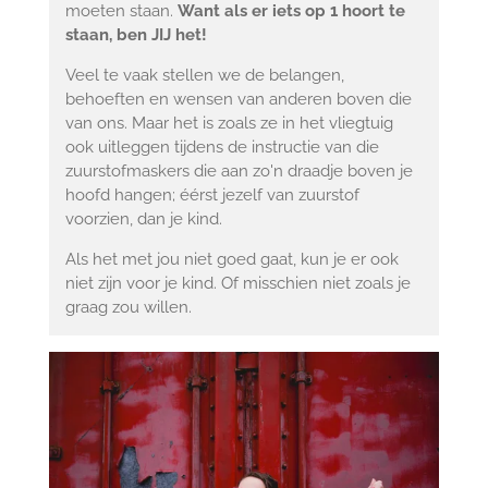
moeten staan.
Want als er iets op 1 hoort te
staan, ben JIJ het!
Veel te vaak stellen we de belangen,
behoeften en wensen van anderen boven die
van ons. Maar het is zoals ze in het vliegtuig
ook uitleggen tijdens de instructie van die
zuurstofmaskers die aan zo'n draadje boven je
hoofd hangen; éérst jezelf van zuurstof
voorzien, dan je kind.
Als het met jou niet goed gaat, kun je er ook
niet zijn voor je kind. Of misschien niet zoals je
graag zou willen.