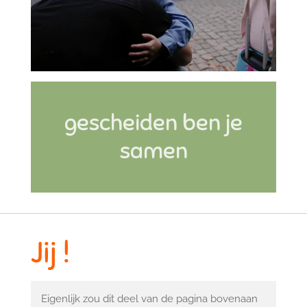
gescheiden ben je
samen
Jij !
Eigenlijk zou dit deel van de pagina bovenaan