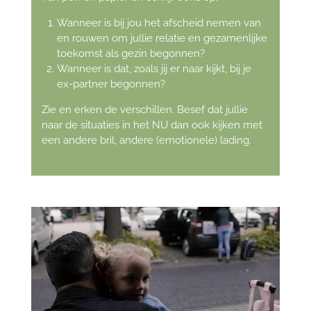
Wanneer is bij jou het afscheid nemen van
en rouwen om jullie relatie en gezamenlijke
toekomst als gezin begonnen?
Wanneer is dat, zoals jij er naar kijkt, bij je
ex-partner begonnen?
Zie en erken de verschillen. Besef dat jullie
naar de situaties in het NU dan ook kijken met
een andere bril, andere (emotionele) lading.