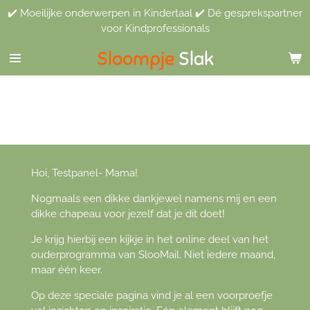
✔️ Moeilijke onderwerpen in Kindertaal ✔️ Dé gesprekspartner
Ga
voor Kindprofessionals
direct
naar
Sloompje
Slak
de
hoofdinhoud
Hoi, Testpanel- Mama!
Nogmaals een dikke dankjewel namens mij en een
dikke chapeau voor jezelf dat je dit doet!
Je krijg hierbij een kijkje in het online deel van het
ouderprogramma van SlooMail. Niet iedere maand,
maar één keer.
Op deze speciale pagina vind je al een voorproefje