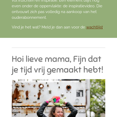
vol inzichten en inspiratie. Eén element blijft nog
even onder de oppervlakte: de inspiratievideo. Die
ontvouwt zich pas volledig na aankoop van het
ouderabonnement.
Vind je het wat? Meld je dan aan voor de
wachtlijst
.
Hoi lieve mama, Fijn dat
je tijd vrij gemaakt hebt!