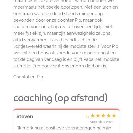
maar ook in zekere zin hoop . Samen hebben we
meermaals het boekje doorlopen. Met een lach en
een traan werd de dood steeds minder eng
bevonden door onze dochter Pip, maar ook
stiekem voor ons. Papa zal er over een tijdje niet
meer fysiek zijn, maar zijn aanwezigheid zal ons
altijd verwarmen. Papa bevindt zich in de
lichtjeswereld waarin hij de mooiste ster is. Voor Pip
was dit een houvast, zorgde voor minder angst en
tot de dag van vandaag is en blijft Papa het mooiste
sterretje. Een boek wat ons enorm dierbaar is.
Chantal en Pip
coaching (op afstand)
★
★
★
★
★
Steven
5
Augustus 2024
“Ik merk nu al positieve veranderingen na mijn