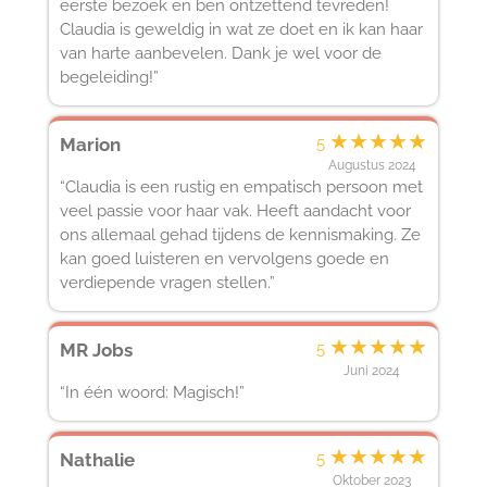
eerste bezoek en ben ontzettend tevreden!
Claudia is geweldig in wat ze doet en ik kan haar
van harte aanbevelen. Dank je wel voor de
begeleiding!”
★
★
★
★
★
Marion
5
Augustus 2024
“Claudia is een rustig en empatisch persoon met
veel passie voor haar vak. Heeft aandacht voor
ons allemaal gehad tijdens de kennismaking. Ze
kan goed luisteren en vervolgens goede en
verdiepende vragen stellen.”
★
★
★
★
★
MR Jobs
5
Juni 2024
“In één woord: Magisch!”
★
★
★
★
★
Nathalie
5
Oktober 2023