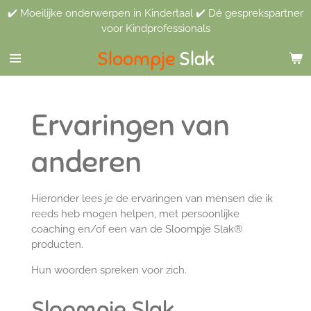
✔️ Moeilijke onderwerpen in Kindertaal ✔️ Dé gesprekspartner
Ga
voor Kindprofessionals
direct
naar
Sloompje
Slak
de
hoofdinhoud
Ervaringen van
anderen
Hieronder lees je de ervaringen van mensen die ik
reeds heb mogen helpen, met persoonlijke
coaching en/of een van de Sloompje Slak®
producten.
Hun woorden spreken voor zich.
Sloompje Slak