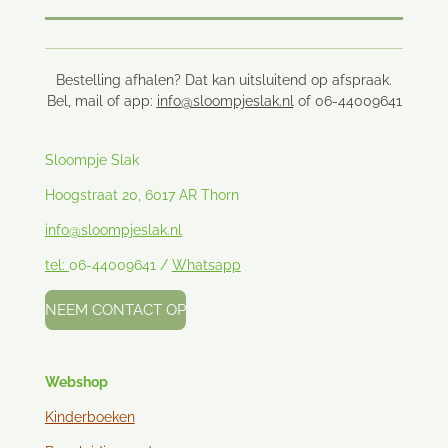
Bestelling afhalen? Dat kan uitsluitend op afspraak.
Bel, mail of app:
info@sloompjeslak.nl
of 06-44009641
Sloompje Slak
Hoogstraat 20, 6017 AR Thorn
info@sloompjeslak.nl
tel:
06-44009641 /
Whatsapp
NEEM CONTACT OP
Webshop
Kinderboeken