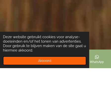
Deze website gebruikt cookies voor analyse-
doeleinden en/of het tonen van advertenties.
Door gebruik te blijven maken van de site gaat u
hiermee akkoord.
Akkoord
E-mailadres
Telefoonnummer
Instagram
WhatsApp
Perfect voor iedere
situatie
Thuisgebruik:
Zet ze op tafel bij een borrel of
tijdens een intiem moment met familie.