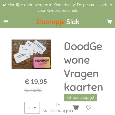
✔️ Moeilijke onderwerpen in Kindertaal ✔️ Dé gesprekspartner
Ga
voor Kindprofessionals
direct
naar
Sloompje
Slak
de
hoofdinhoud
DoodGe
wone
Vragen
€ 19,95
kaarten
€ 23,95
Introductieprijs!
In
winkelwagen