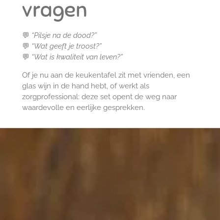
vragen
💬
“Pilsje na de dood?”
💬
“Wat geeft je troost?”
💬
“Wat is kwaliteit van leven?”
Of je nu aan de keukentafel zit met vrienden, een
glas wijn in de hand hebt, of werkt als
zorgprofessional: deze set opent de weg naar
waardevolle en eerlijke gesprekken.