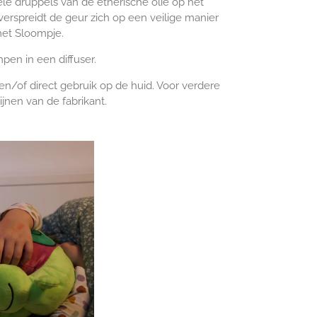
ele druppels van de etherische olie op het
 verspreidt de geur zich op een veilige manier
met Sloompje.
mpen in een diffuser.
en/of direct gebruik op de huid. Voor verdere
ijnen van de fabrikant.