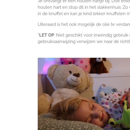
Je ontvangt er een houten hartje bij. Doe enk
houten hart en stop dit in het slakkenhuis. Zo
in de knuffel en kan je kind lekker knuffelen 
Uiteraard is het ook mogelijk de olie te verda
*LET OP
: Niet geschikt voor inwendig gebruik 
gebruiksaanwijzing verwijzen we naar de richtl