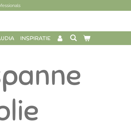
fessionals
AUDIA
INSPIRATIE
spanne
olie