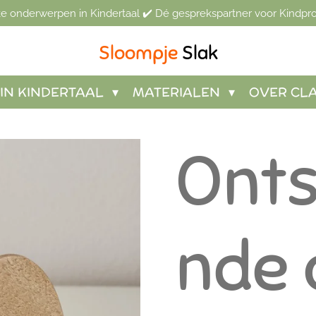
jke onderwerpen in Kindertaal ✔️ Dé gesprekspartner voor Kindpro
Sloompje
Slak
IN KINDERTAAL
MATERIALEN
OVER CL
Ont
nde 