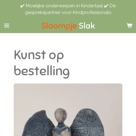
✔️ Moeilijke onderwerpen in Kindertaal ✔️ Dé
Ga
gesprekspartner voor Kindprofessionals
direct
naar
Sloompje
Slak
de
hoofdinhoud
Kunst op
bestelling