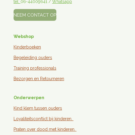
tel:
06-44009641 /
Whatsapp
NEEM CONTACT OP
Webshop
Kinderboeken
Begeleiding ouders
Training professionals
Bezorgen en
Retourneren
Onderwerpen
Kind klem tussen ouder
s
Loyaliteitsconflict bij kinderen.
Praten over dood met kinderen.