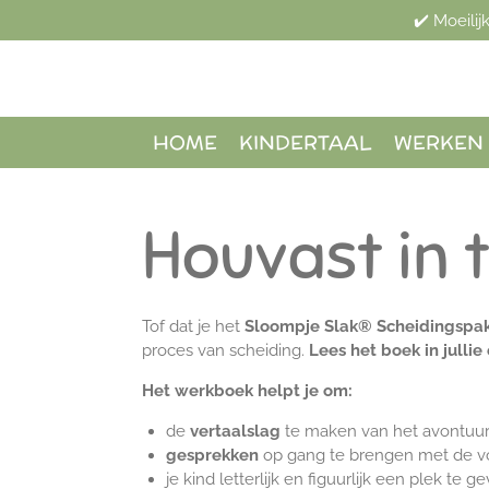
✔️ Moeili
Ga
direct
naar
de
hoofdinhoud
HOME
KINDERTAAL
WERKEN 
Houvast in 
Tof dat je het
Sloompje Slak® Scheidingspa
proces van scheiding.
Lees het boek in julli
Het werkboek helpt je om:
de
vertaalslag
te maken van het avontuur 
gesprekken
op gang te brengen met de v
je kind letterlijk en figuurlijk een plek te g