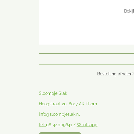
Beki
Bestelling afhalen?
Sloompje Slak
Hoogstraat 20, 6017 AR Thorn
info@sloompjeslak.nl
tel:
06-44009641 /
Whatsapp