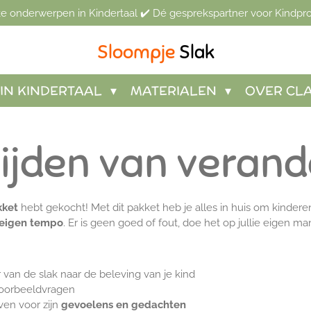
jke onderwerpen in Kindertaal ✔️ Dé gesprekspartner voor Kindpro
Sloompje
Slak
IN KINDERTAAL
MATERIALEN
OVER CL
tijden van verand
kket
hebt gekocht! Met dit pakket heb je alles in huis om kindere
e eigen tempo
. Er is geen goed of fout, doe het op jullie eigen man
van de slak naar de beleving van je kind
oorbeeldvragen
even voor zijn
gevoelens en gedachten