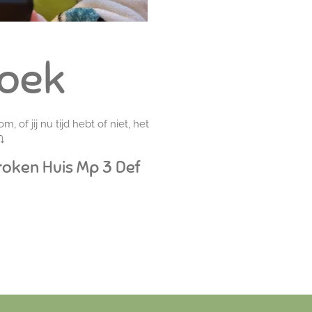
boek
 of jij nu tijd hebt of niet, het
.⤵
roken Huis Mp 3 Def