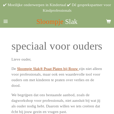
✔️ Moeilijke onderwerpen in Kindertaal ✔️ Dé gesprekspartner voor
Ga
Kindprofessionals
direct
naar
Sloompje
Slak
de
hoofdinhoud
speciaal voor ouders
Lieve ouder,
De
Sloompje Slak® Praat Platen bij Rouw
zijn niet alleen
voor professionals, maar ook een waardevolle tool voor
ouders om met kinderen te praten over verlies en de
dood.
We begrijpen dat ons bestaande aanbod, zoals de
dagworkshop voor professionals, niet aansluit bij wat jij
als ouder nodig hebt. Daarom willen we iets creëren dat
écht bij jouw gezin en vragen past.