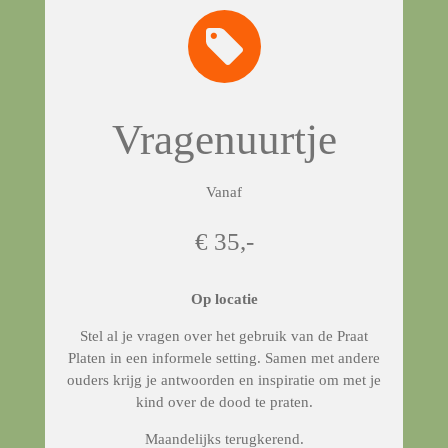
n
n
n
n
e
r
r
e
n
Vragenuurtje
Vanaf
€ 35,-
Op locatie
Stel al je vragen over het gebruik van de Praat
Platen in een informele setting. Samen met andere
ouders krijg je antwoorden en inspiratie om met je
kind over de dood te praten.
Maandelijks terugkerend.