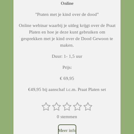
Online
"Praten met je kind over de dood"
Online webinar waarbij je uitleg krijgt over de Praat
Platen en hoe je deze kunt gebruiken om
gesprekken met je kind over de Dood Gewoon te
maken.
Duur: 1- 1,5 uur
Prijs:
€ 69,95
€49,95 bij aanschaf i.c.m. Praat Platen set
1
2
3
4
5
S
R
t
a
s
s
s
s
s
e
0 stemmen
t
m
t
t
t
t
t
m
i
e
Meer info
n