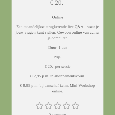
€ 20,-
Online
Een maandelijkse terugkerende live Q&A – waar je
jouw vragen kunt stellen. Gewoon online van achter
je computer.
Duur: 1 uur
Prijs:
€ 20,- per sessie
€12,95 p.m. in abonnementsvorm
€ 9,95 p.m. bij aanschaf i.c.m. Mini-Workshop
online.
1
2
3
4
5
S
R
t
a
s
s
s
s
s
e
0 stemmen