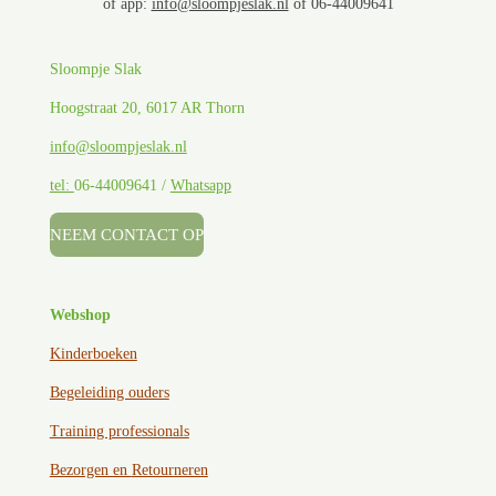
of app:
info@sloompjeslak.nl
of 06-44009641
Sloompje Slak
Hoogstraat 20, 6017 AR Thorn
info@sloompjeslak.nl
tel:
06-44009641 /
Whatsapp
NEEM CONTACT OP
Webshop
Kinderboeken
Begeleiding ouders
Training professionals
Bezorgen en
Retourneren