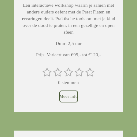
Een interactieve workshop waarin je samen met
andere ouders oefent met de Praat Platen en
ervaringen deelt. Praktische tools om met je kind
over de dood te praten, in een gezellige en open
sfeer.
Duur: 2,5 uur
Prijs: Varieert van €95,- tot €120,-
1
2
3
4
5
S
R
t
a
s
s
s
s
s
e
0 stemmen
t
m
t
t
t
t
t
m
i
e
Meer info
n
e
e
e
e
e
n
g
r
r
r
r
r
:
0
r
r
r
r
s
e
e
e
e
t