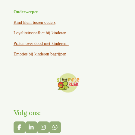
Onderwerpen
Kind klem tussen ouder
s
Loyaliteitsconflict bij kinderen.
Praten over dood met kinderen.
Emoties bij kinderen begrijpen
Volg ons:
F
L
I
W